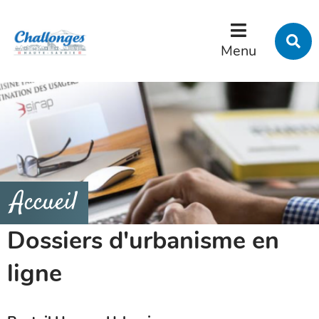
Menu
Contenu
Recherche
R
s
Menu
l
s
Accueil
Dossiers d'urbanisme en
ligne