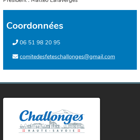
Président : Matteo Lafaverges
Coordonnées
06 51 98 20 95
comitedesfeteschallonges@gmail.com