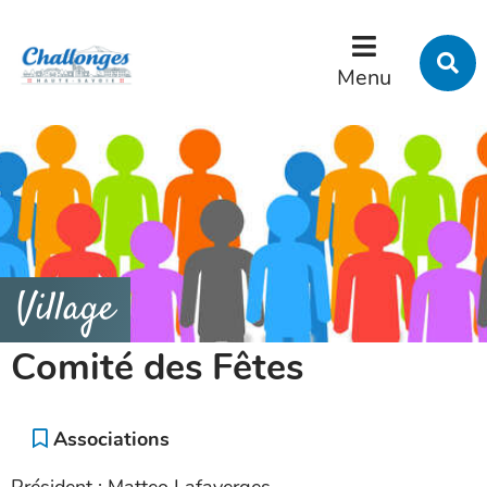
Menu
Contenu
Recherche
R
s
Menu
l
s
Village
Comité des Fêtes
Associations